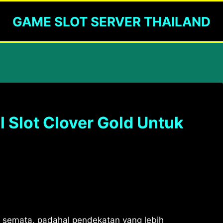
GAME SLOT SERVER THAILAND
l Slot Clover Gold Untuk
semata, padahal pendekatan yang lebih