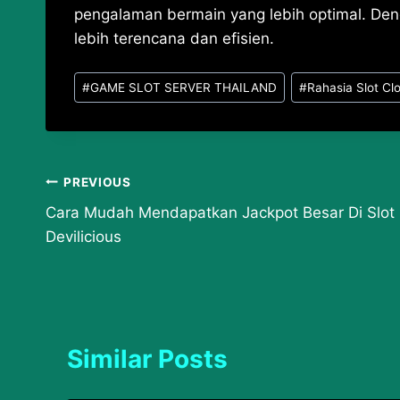
pengalaman bermain yang lebih optimal. Deng
lebih terencana dan efisien.
Post
#
GAME SLOT SERVER THAILAND
#
Rahasia Slot Cl
Tags:
Post
PREVIOUS
Cara Mudah Mendapatkan Jackpot Besar Di Slot
navigation
Devilicious
Similar Posts