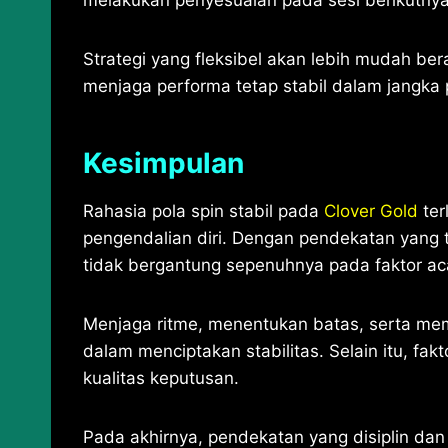
melakukan penyesuaian pada sesi berikutnya
Strategi yang fleksibel akan lebih mudah be
menjaga performa tetap stabil dalam jangka 
Kesimpulan
Rahasia pola spin stabil pada
Clover Gold
ter
pengendalian diri. Dengan pendekatan yang t
tidak bergantung sepenuhnya pada faktor ac
Menjaga ritme, menentukan batas, serta m
dalam menciptakan stabilitas. Selain itu, fa
kualitas keputusan.
Pada akhirnya, pendekatan yang disiplin d