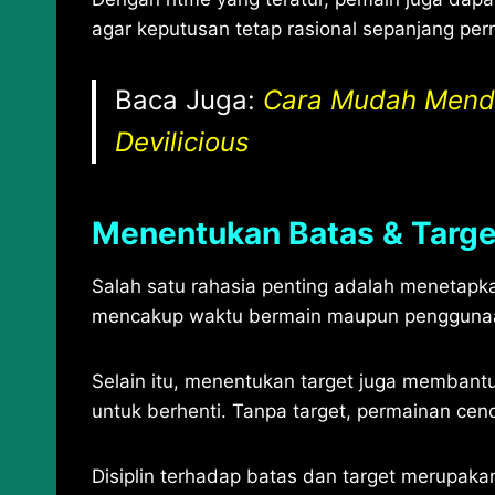
agar keputusan tetap rasional sepanjang pe
Baca Juga:
Cara Mudah Menda
Devilicious
Menentukan Batas & Targe
Salah satu rahasia penting adalah menetapka
mencakup waktu bermain maupun penggunaa
Selain itu, menentukan target juga memban
untuk berhenti. Tanpa target, permainan cend
Disiplin terhadap batas dan target merupakan