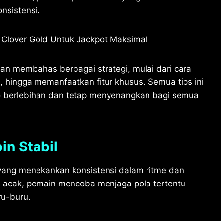
nsistensi.
kan membahas berbagai strategi, mulai dari cara
 hingga memanfaatkan fitur khusus. Semua tips ini
iko berlebihan dan tetap menyenangkan bagi semua
n Stabil
 yang menekankan konsistensi dalam ritme dan
ra acak, pemain mencoba menjaga pola tertentu
ru-buru.