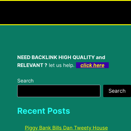
NEED BACKLINK HIGH QUALITY and
RELEVANT ?
let us help.
click here
Search
Search
Recent Posts
Piggy Bank Bills Dan Tweety House