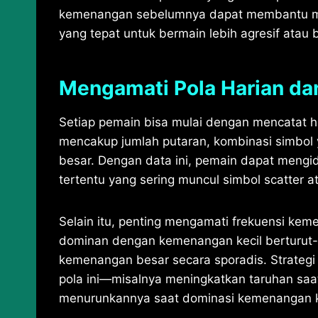
kemenangan sebelumnya dapat membantu m
yang tepat untuk bermain lebih agresif atau b
Mengamati Pola Harian d
Setiap pemain bisa mulai dengan mencatat has
mencakup jumlah putaran, kombinasi simbol
besar. Dengan data ini, pemain dapat mengide
tertentu yang sering muncul simbol scatter ata
Selain itu, penting mengamati frekuensi kem
dominan dengan kemenangan kecil berturut-t
kemenangan besar secara sporadis. Strateg
pola ini—misalnya meningkatkan taruhan saa
menurunkannya saat dominasi kemenangan kec