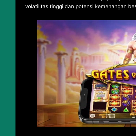
t
e
s
e
p
e
r
volatilitas tinggi dan potensi kemenangan bes
s
b
e
g
e
e
A
o
n
r
p
o
g
a
p
k
e
m
r