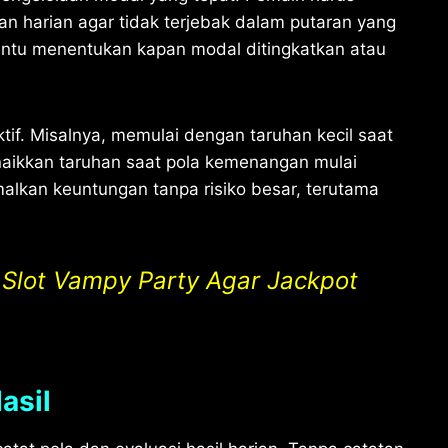
 harian agar tidak terjebak dalam putaran yang
antu menentukan kapan modal ditingkatkan atau
ektif. Misalnya, memulai dengan taruhan kecil saat
aikkan taruhan saat pola kemenangan mulai
alkan keuntungan tanpa risiko besar, terutama
Slot Vampy Party Agar Jackpot
asil