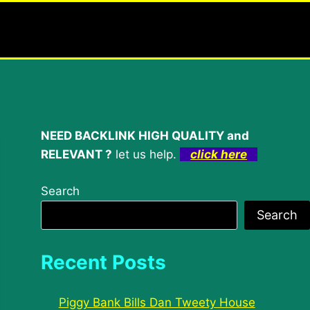
NEED BACKLINK HIGH QUALITY and
RELEVANT ?
let us help.
click here
Search
Search
Recent Posts
Piggy Bank Bills Dan Tweety House