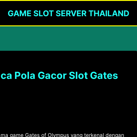
GAME SLOT SERVER THAILAND
ca Pola Gacor Slot Gates
utama game Gates of Olympus yang terkenal dengan