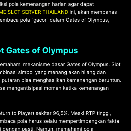
ksi pola kemenangan harian agar dapat
ME SLOT SERVER THAILAND
ini, akan membahas
embaca pola “gacor” dalam Gates of Olympus,
 Gates of Olympus
emahami mekanisme dasar Gates of Olympus. Slot
mbinasi simbol yang menang akan hilang dan
tu putaran bisa menghasilkan kemenangan beruntun.
sa mengantisipasi momen ketika kemenangan
turn to Player) sekitar 96,5%. Meski RTP tinggi,
 membaca pola harus selalu mempertimbangkan fakta
si dengan pasti. Namun, memahami pola