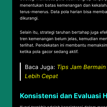
menentukan batas kemenangan dan kekalahan
terus-menerus. Data pola harian bisa memb
dikurangi.
Selain itu, strategi taruhan bertahap juga ef
tren kemenangan belum jelas, kemudian men
terlihat. Pendekatan ini membantu memaksim
ketika pola gacor sedang aktif.
Baca Juga:
Tips Jam Bermain 
Lebih Cepat
Konsistensi dan Evaluasi H