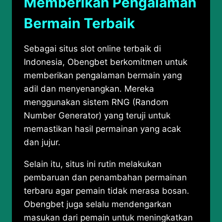
Memberikan Pengalaman
Bermain Terbaik
Sebagai situs slot online terbaik di
Indonesia, Obengbet berkomitmen untuk
memberikan pengalaman bermain yang
adil dan menyenangkan. Mereka
menggunakan sistem RNG (Random
Number Generator) yang teruji untuk
memastikan hasil permainan yang acak
dan jujur.
Selain itu, situs ini rutin melakukan
pembaruan dan penambahan permainan
terbaru agar pemain tidak merasa bosan.
Obengbet juga selalu mendengarkan
masukan dari pemain untuk meningkatkan