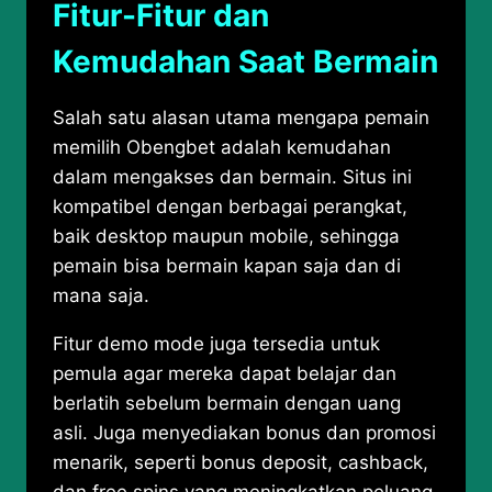
Fitur-Fitur dan
Kemudahan Saat Bermain
Salah satu alasan utama mengapa pemain
memilih Obengbet adalah kemudahan
dalam mengakses dan bermain. Situs ini
kompatibel dengan berbagai perangkat,
baik desktop maupun mobile, sehingga
pemain bisa bermain kapan saja dan di
mana saja.
Fitur demo mode juga tersedia untuk
pemula agar mereka dapat belajar dan
berlatih sebelum bermain dengan uang
asli. Juga menyediakan bonus dan promosi
menarik, seperti bonus deposit, cashback,