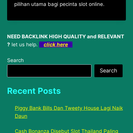
pilihan utama bagi pecinta slot online.
NEED BACKLINK HIGH QUALITY and RELEVANT
?
let us help.
click here
Search
Search
Recent Posts
Piggy Bank Bills Dan Tweety House Lagi Naik
Daun
Cash Bonanza Disebut Slot Thailand Paling