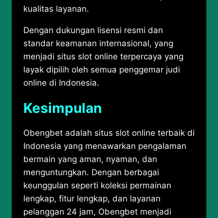
kualitas layanan.
Dengan dukungan lisensi resmi dan
standar keamanan internasional, yang
menjadi situs slot online terpercaya yang
layak dipilih oleh semua penggemar judi
online di Indonesia.
Kesimpulan
Obengbet adalah situs slot online terbaik di
Indonesia yang menawarkan pengalaman
bermain yang aman, nyaman, dan
menguntungkan. Dengan berbagai
keunggulan seperti koleksi permainan
lengkap, fitur lengkap, dan layanan
pelanggan 24 jam, Obengbet menjadi