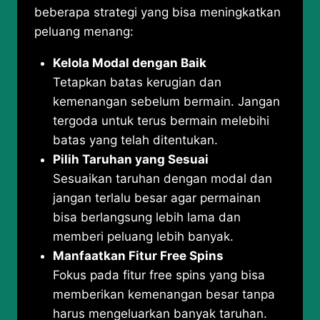
beberapa strategi yang bisa meningkatkan
peluang menang:
Kelola Modal dengan Baik
Tetapkan batas kerugian dan
kemenangan sebelum bermain. Jangan
tergoda untuk terus bermain melebihi
batas yang telah ditentukan.
Pilih Taruhan yang Sesuai
Sesuaikan taruhan dengan modal dan
jangan terlalu besar agar permainan
bisa berlangsung lebih lama dan
memberi peluang lebih banyak.
Manfaatkan Fitur Free Spins
Fokus pada fitur free spins yang bisa
memberikan kemenangan besar tanpa
harus mengeluarkan banyak taruhan.