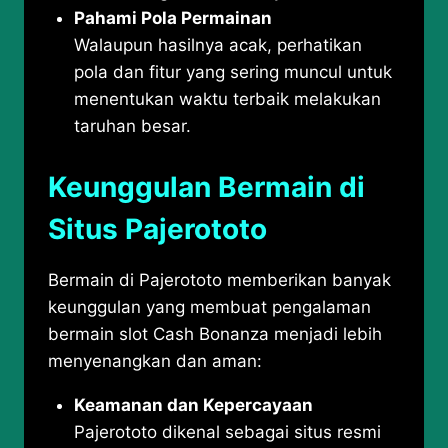
Pahami Pola Permainan
Walaupun hasilnya acak, perhatikan
pola dan fitur yang sering muncul untuk
menentukan waktu terbaik melakukan
taruhan besar.
Keunggulan Bermain di
Situs Pajerototo
Bermain di Pajerototo memberikan banyak
keunggulan yang membuat pengalaman
bermain slot Cash Bonanza menjadi lebih
menyenangkan dan aman:
Keamanan dan Kepercayaan
Pajerototo dikenal sebagai situs resmi