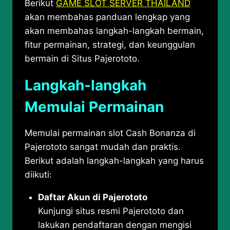
Berikut
GAME SLOT SERVER THAILAND
akan membahas panduan lengkap yang
akan membahas langkah-langkah bermain,
fitur permainan, strategi, dan keunggulan
bermain di Situs Pajerototo.
Langkah-langkah
Memulai Permainan
Memulai permainan slot Cash Bonanza di
Pajerototo sangat mudah dan praktis.
Berikut adalah langkah-langkah yang harus
diikuti:
Daftar Akun di Pajerototo
Kunjungi situs resmi Pajerototo dan
lakukan pendaftaran dengan mengisi