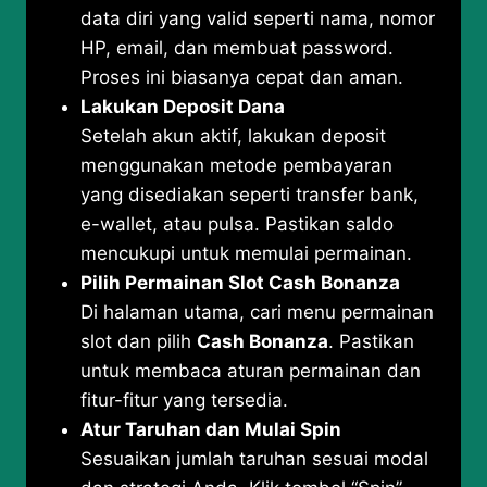
data diri yang valid seperti nama, nomor
HP, email, dan membuat password.
Proses ini biasanya cepat dan aman.
Lakukan Deposit Dana
Setelah akun aktif, lakukan deposit
menggunakan metode pembayaran
yang disediakan seperti transfer bank,
e-wallet, atau pulsa. Pastikan saldo
mencukupi untuk memulai permainan.
Pilih Permainan Slot Cash Bonanza
Di halaman utama, cari menu permainan
slot dan pilih
Cash Bonanza
. Pastikan
untuk membaca aturan permainan dan
fitur-fitur yang tersedia.
Atur Taruhan dan Mulai Spin
Sesuaikan jumlah taruhan sesuai modal