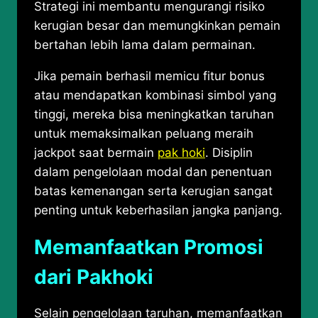
Strategi ini membantu mengurangi risiko
kerugian besar dan memungkinkan pemain
bertahan lebih lama dalam permainan.
Jika pemain berhasil memicu fitur bonus
atau mendapatkan kombinasi simbol yang
tinggi, mereka bisa meningkatkan taruhan
untuk memaksimalkan peluang meraih
jackpot saat bermain
pak hoki
. Disiplin
dalam pengelolaan modal dan penentuan
batas kemenangan serta kerugian sangat
penting untuk keberhasilan jangka panjang.
Memanfaatkan Promosi
dari Pakhoki
Selain pengelolaan taruhan, memanfaatkan