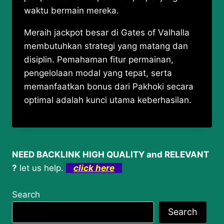
waktu bermain mereka.
Meraih jackpot besar di Gates of Valhalla
membutuhkan strategi yang matang dan
disiplin. Pemahaman fitur permainan,
pengelolaan modal yang tepat, serta
memanfaatkan bonus dari Pakhoki secara
optimal adalah kunci utama keberhasilan.
NEED BACKLINK HIGH QUALITY and RELEVANT
?
let us help.
click here
Search
Search