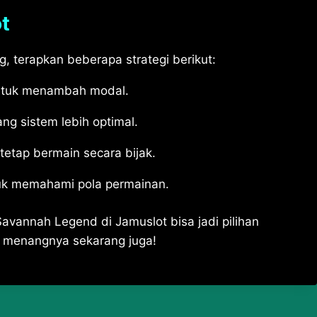
t
 terapkan beberapa strategi berikut:
ntuk menambah modal.
ang sistem lebih optimal.
tetap bermain secara bijak.
uk memahami pola permainan.
avannah Legend di Jamuslot bisa jadi pilihan
si menangnya sekarang juga!