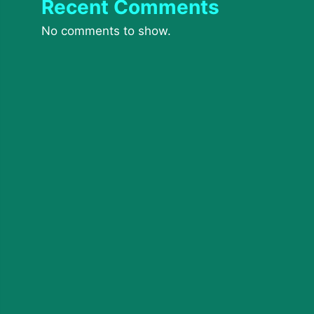
Recent Comments
No comments to show.