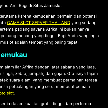
i, terutama karena kemudahan bermain dan potensi
satu
GAME SLOT SERVER THAILAND
yang sedang
rtema padang savana Afrika ini bukan hanya
 peluang menang yang tinggi. Bagi Anda yang ingin
amuslot adalah tempat yang paling tepat.
 Memukau
lam liar Afrika dengan latar sabana yang luas,
ti singa, zebra, jerapah, dan gajah. Grafisnya tajam
a efek suara alami yang membuat permainan terasa
uansa petualangan yang seru, membuat pemain
oto slot
.
sedia dalam kualitas grafis tinggi dan performa