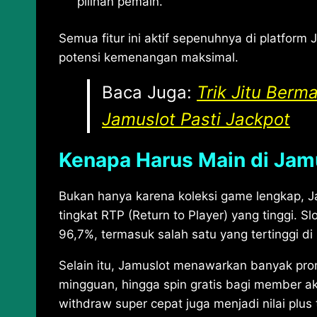
pilihan pemain.
Semua fitur ini aktif sepenuhnya di platfor
potensi kemenangan maksimal.
Baca Juga:
Trik Jitu Berm
Jamuslot Pasti Jackpot
Kenapa Harus Main di Jam
Bukan hanya karena koleksi game lengkap, Ja
tingkat RTP (Return to Player) yang tinggi. 
96,7%, termasuk salah satu yang tertinggi di
Selain itu, Jamuslot menawarkan banyak pro
mingguan, hingga spin gratis bagi member ak
withdraw super cepat juga menjadi nilai plus t