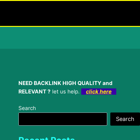
NEED BACKLINK HIGH QUALITY and
RELEVANT ?
let us help.
click here
Search
Search