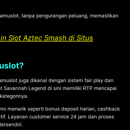
m Jamuslot, tanpa pengurangan peluang, memastikan
ain Slot Aztec Smash di Situs
uslot?
muslot juga dikenal dengan sistem fair play dan
Slot Savannah Legend di sini memiliki RTP mencapai
 kategorinya.
mo menarik seperti bonus deposit harian, cashback
tif. Layanan customer service 24 jam dan proses
ersendiri.