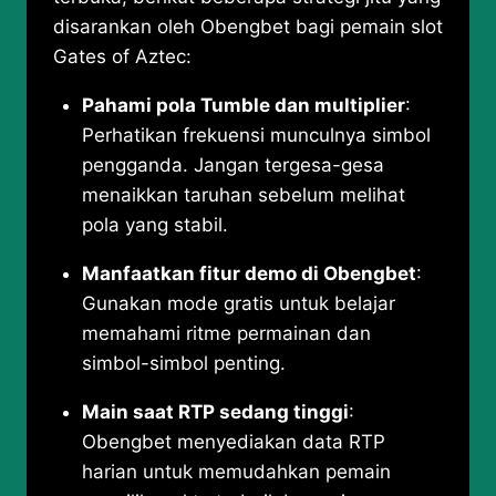
disarankan oleh Obengbet bagi pemain slot
Gates of Aztec:
Pahami pola Tumble dan multiplier
:
Perhatikan frekuensi munculnya simbol
pengganda. Jangan tergesa-gesa
menaikkan taruhan sebelum melihat
pola yang stabil.
Manfaatkan fitur demo di Obengbet
:
Gunakan mode gratis untuk belajar
memahami ritme permainan dan
simbol-simbol penting.
Main saat RTP sedang tinggi
:
Obengbet menyediakan data RTP
harian untuk memudahkan pemain