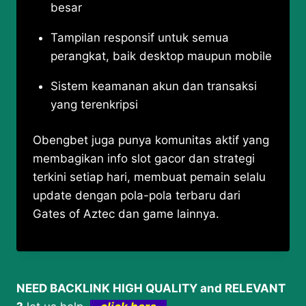
besar
Tampilan responsif untuk semua
perangkat, baik desktop maupun mobile
Sistem keamanan akun dan transaksi
yang terenkripsi
Obengbet juga punya komunitas aktif yang
membagikan info slot gacor dan strategi
terkini setiap hari, membuat pemain selalu
update dengan pola-pola terbaru dari
Gates of Aztec dan game lainnya.
NEED BACKLINK HIGH QUALITY and RELEVANT