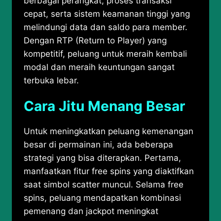
berbagai perangkat, proses transaksi
cepat, serta sistem keamanan tinggi yang
melindungi data dan saldo para member.
Dengan RTP (Return to Player) yang
kompetitif, peluang untuk meraih kembali
modal dan meraih keuntungan sangat
terbuka lebar.
Cara Jitu Menang Besar
Untuk meningkatkan peluang kemenangan
besar di permainan ini, ada beberapa
strategi yang bisa diterapkan. Pertama,
manfaatkan fitur free spins yang diaktifkan
saat simbol scatter muncul. Selama free
spins, peluang mendapatkan kombinasi
pemenang dan jackpot meningkat