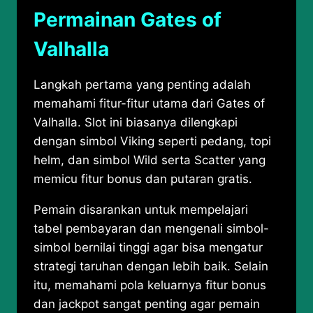
Permainan Gates of
Valhalla
Langkah pertama yang penting adalah
memahami fitur-fitur utama dari Gates of
Valhalla. Slot ini biasanya dilengkapi
dengan simbol Viking seperti pedang, topi
helm, dan simbol Wild serta Scatter yang
memicu fitur bonus dan putaran gratis.
Pemain disarankan untuk mempelajari
tabel pembayaran dan mengenali simbol-
simbol bernilai tinggi agar bisa mengatur
strategi taruhan dengan lebih baik. Selain
itu, memahami pola keluarnya fitur bonus
dan jackpot sangat penting agar pemain