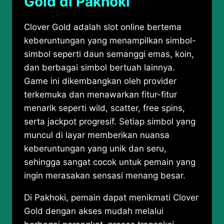
Gold di Pakhoki
Clover Gold adalah slot online bertema
keberuntungan yang menampilkan simbol-
simbol seperti daun semanggi emas, koin,
dan berbagai simbol bertuah lainnya.
Game ini dikembangkan oleh provider
terkemuka dan menawarkan fitur-fitur
menarik seperti wild, scatter, free spins,
serta jackpot progresif. Setiap simbol yang
muncul di layar memberikan nuansa
keberuntungan yang unik dan seru,
sehingga sangat cocok untuk pemain yang
ingin merasakan sensasi menang besar.
Di Pakhoki, pemain dapat menikmati Clover
Gold dengan akses mudah melalui