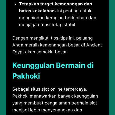
Tetapkan target kemenangan dan
batas kekalahan
: Ini penting untuk
menghindari kerugian berlebihan dan
menjaga emosi tetap stabil.
Dengan mengikuti tips-tips ini, peluang
Anda meraih kemenangan besar di Ancient
Egypt akan semakin besar.
Keunggulan Bermain di
Pakhoki
Sebagai situs slot online terpercaya,
Pakhoki menawarkan banyak keunggulan
yang membuat pengalaman bermain slot
menjadi lebih menyenangkan dan