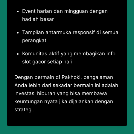
Event harian dan mingguan dengan
hadiah besar
Tampilan antarmuka responsif di semua
perangkat
Komunitas aktif yang membagikan info
slot gacor setiap hari
Dengan bermain di Pakhoki, pengalaman
Anda lebih dari sekadar bermain ini adalah
investasi hiburan yang bisa membawa
keuntungan nyata jika dijalankan dengan
strategi.