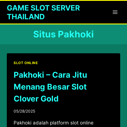
Skip
GAME SLOT SERVER
to
THAILAND
content
Situs Pakhoki
SLOT ONLINE
Pakhoki – Cara Jitu
Menang Besar Slot
Clover Gold
05/28/2025
Pakhoki adalah platform slot online