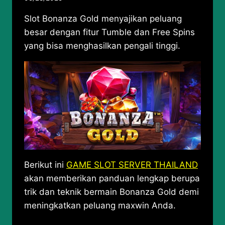
Slot Bonanza Gold menyajikan peluang
besar dengan fitur Tumble dan Free Spins
yang bisa menghasilkan pengali tinggi.
Berikut ini
GAME SLOT SERVER THAILAND
akan memberikan panduan lengkap berupa
trik dan teknik bermain Bonanza Gold demi
meningkatkan peluang maxwin Anda.