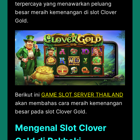
terpercaya yang menawarkan peluang
besar meraih kemenangan di slot Clover
Gold.
Berikut ini
GAME SLOT SERVER THAILAND
akan membahas cara meraih kemenangan
besar pada slot Clover Gold.
Mengenal Slot Clover