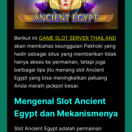
Berikut ini
GAME SLOT SERVER THAILAND
akan membahas keunggulan Pakhoki yang
hadir sebagai situs yang memberikan tidak
hanya akses ke permainan, tetapi juga
berbagai tips jitu menang slot Ancient
Egypt yang bisa meningkatkan peluang
Anda meraih jackpot besar.
Mengenal Slot Ancient
Egypt dan Mekanismenya
Slot Ancient Egypt adalah permainan