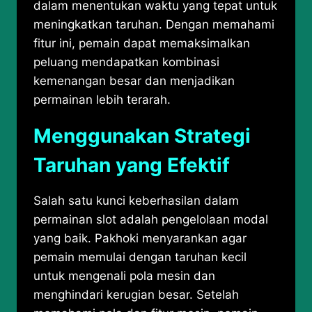
dalam menentukan waktu yang tepat untuk
meningkatkan taruhan. Dengan memahami
fitur ini, pemain dapat memaksimalkan
peluang mendapatkan kombinasi
kemenangan besar dan menjadikan
permainan lebih terarah.
Menggunakan Strategi
Taruhan yang Efektif
Salah satu kunci keberhasilan dalam
permainan slot adalah pengelolaan modal
yang baik. Pakhoki menyarankan agar
pemain memulai dengan taruhan kecil
untuk mengenali pola mesin dan
menghindari kerugian besar. Setelah