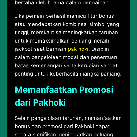
bertahan lebih lama dalam permainan.
Jika pemain berhasil memicu fitur bonus
atau mendapatkan kombinasi simbol yang
tinggi, mereka bisa meningkatkan taruhan
untuk memaksimalkan peluang meraih
jackpot saat bermain
pak hoki
. Disiplin
dalam pengelolaan modal dan penentuan
batas kemenangan serta kerugian sangat
penting untuk keberhasilan jangka panjang.
Memanfaatkan Promosi
dari Pakhoki
Selain pengelolaan taruhan, memanfaatkan
bonus dan promosi dari Pakhoki dapat
secara signifikan meningkatkan peluang