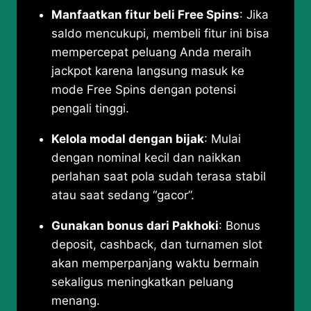
Manfaatkan fitur beli Free Spins
: Jika
saldo mencukupi, membeli fitur ini bisa
mempercepat peluang Anda meraih
jackpot karena langsung masuk ke
mode Free Spins dengan potensi
pengali tinggi.
Kelola modal dengan bijak
: Mulai
dengan nominal kecil dan naikkan
perlahan saat pola sudah terasa stabil
atau saat sedang “gacor”.
Gunakan bonus dari Pakhoki
: Bonus
deposit, cashback, dan turnamen slot
akan memperpanjang waktu bermain
sekaligus meningkatkan peluang
menang.