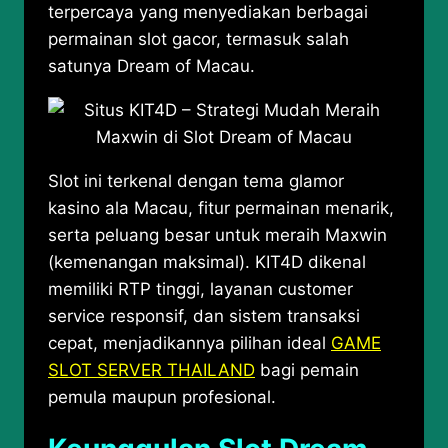
terpercaya yang menyediakan berbagai
permainan slot gacor, termasuk salah
satunya Dream of Macau.
Slot ini terkenal dengan tema glamor
kasino ala Macau, fitur permainan menarik,
serta peluang besar untuk meraih Maxwin
(kemenangan maksimal). KIT4D dikenal
memiliki RTP tinggi, layanan customer
service responsif, dan sistem transaksi
cepat, menjadikannya pilihan ideal
GAME
SLOT SERVER THAILAND
bagi pemain
pemula maupun profesional.