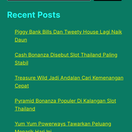
Recent Posts
Piggy Bank Bills Dan Tweety House Lagi Naik
Daun
Cash Bonanza Disebut Slot Thailand Paling
Stabil
Treasure Wild Jadi Andalan Cari Kemenangan
Cepat
Pyramid Bonanza Populer Di Kalangan Slot
Thailand
Yum Yum Powerways Tawarkan Peluang
Menarik Hari Ini