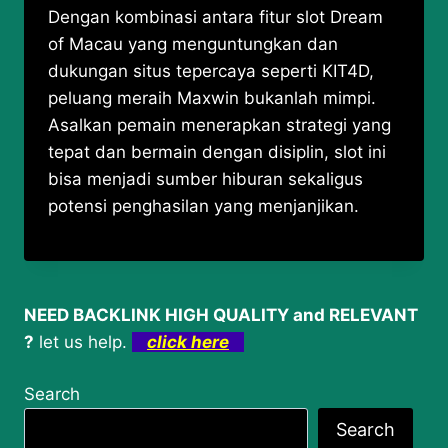
Dengan kombinasi antara fitur slot Dream
of Macau yang menguntungkan dan
dukungan situs tepercaya seperti KIT4D,
peluang meraih Maxwin bukanlah mimpi.
Asalkan pemain menerapkan strategi yang
tepat dan bermain dengan disiplin, slot ini
bisa menjadi sumber hiburan sekaligus
potensi penghasilan yang menjanjikan.
NEED BACKLINK HIGH QUALITY and RELEVANT
?
let us help.
click here
Search
Search